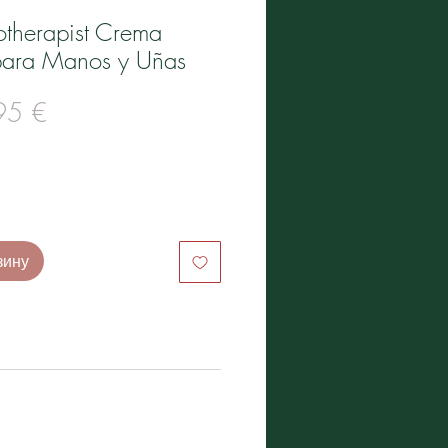
otherapist Crema
para Manos y Uñas
ычная
Спеццена
95 €
на
зину