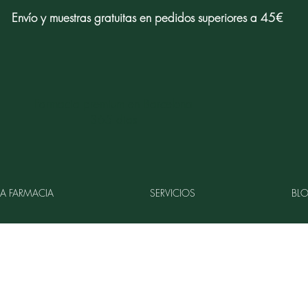
Envío y muestras gratuitas en pedidos superiores a 45€
Farmacia premium en Barcelona
365 dias
LA FARMACIA
SERVICIOS
BL