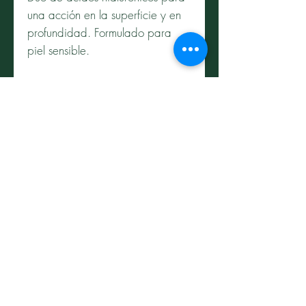
una acción en la superficie y en
profundidad. Formulado para
piel sensible.
*REGALO: Mela B3 Serum +
Hyalu B5 Serum ojos
Información
Política de privacidad
Política de cookies
​Términos legales
Contacto
Passeig Garcia Faria 25