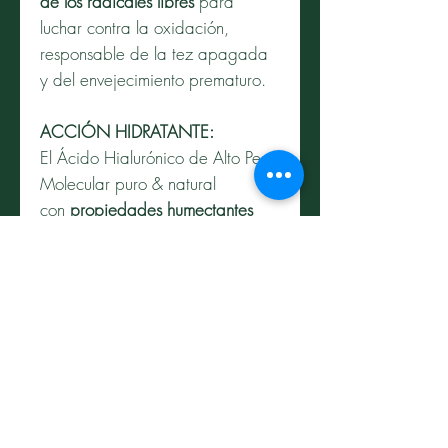
de los radicales libres
para
luchar contra la oxidación,
responsable de la tez apagada
y del envejecimiento prematuro.
ACCIÓN HIDRATANTE:
El Ácido Hialurónico de Alto Peso
Molecular puro & natural
con
propiedades humectantes
excepcionales
captura y retiene
el agua en la superficie de la
piel.
Efecto bronceado uniforme y
natural. Penetración inmediata.
Sin residuos.