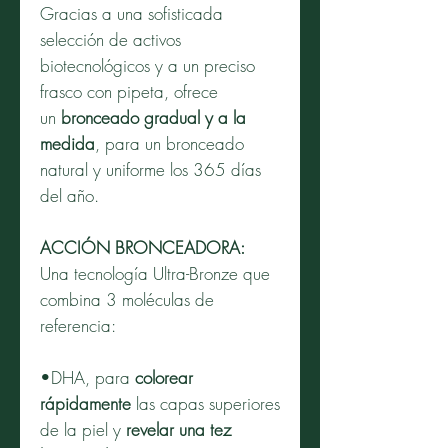
Gracias a una sofisticada
selección de activos
biotecnológicos y a un preciso
frasco con pipeta, ofrece
un
bronceado gradual y a la
medida
, para un bronceado
natural y uniforme los 365 días
del año.
ACCIÓN BRONCEADORA:
Una tecnología Ultra-Bronze que
combina 3 moléculas de
referencia:
•DHA, para
colorear
rápidamente
las capas superiores
de la piel y
revelar una tez