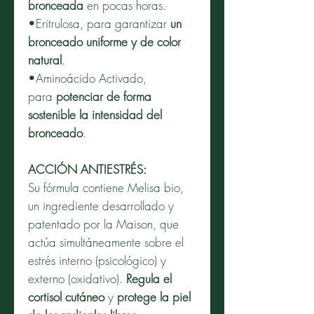
bronceada
en pocas horas.
•Eritrulosa, para garantizar
un
bronceado uniforme y de color
natural
.
•Aminoácido Activado,
para
potenciar de forma
sostenible la intensidad del
bronceado
.
ACCIÓN ANTIESTRÉS:
Su fórmula contiene Melisa bio,
un ingrediente desarrollado y
patentado por la Maison, que
actúa simultáneamente sobre el
estrés interno (psicológico) y
externo (oxidativo).
Regula el
cortisol cutáneo
y
protege la piel