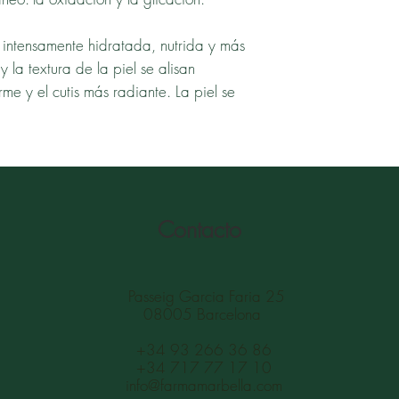
 intensamente hidratada, nutrida y más
y la textura de la piel se alisan
irme y el cutis más radiante. La piel se
Contacto
Passeig Garcia Faria 25
08005 Barcelona
+34 93 266 36 86
+34 717 77 17 10
info@farmamarbella.com