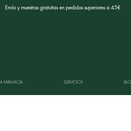
Envío y muestras gratuitas en pedidos superiores a 45€
Farmacia premium en Barcelona
365 dias
LA FARMACIA
SERVICIOS
BL