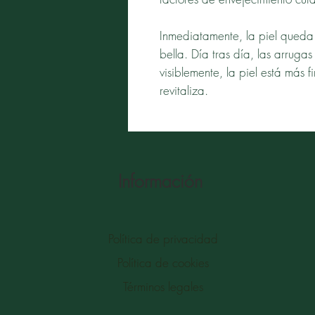
Inmediatamente, la piel queda
bella. Día tras día, las arrugas 
visiblemente, la piel está más f
revitaliza.
Información
Política de privacidad
Política de cookies
​Términos legales