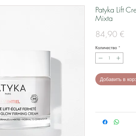
Patyka Lift C
Mixta
Це
84,90 €
Количество
*
Добавить в кор