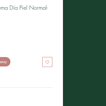
rema Día Piel Normal-
на
зину